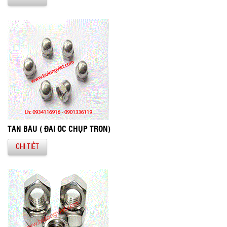
TÁN BẦU ( ĐAI ỐC CHỤP TRÒN)
CHI TIẾT