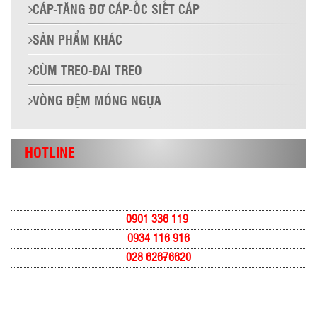
CÁP-TĂNG ĐƠ CÁP-ỐC SIẾT CÁP
SẢN PHẨM KHÁC
CÙM TREO-ĐAI TREO
VÒNG ĐỆM MÓNG NGỰA
HOTLINE
0901 336 119
0934 116 916
028 62676620