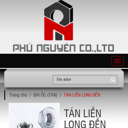
T
o
g
g
l
Trang chủ
ĐAI ỐC (TÁN)
TÁN LIỀN LONG ĐỀN
e
n
a
TÁN LIỀN
v
LONG ĐỀN
i