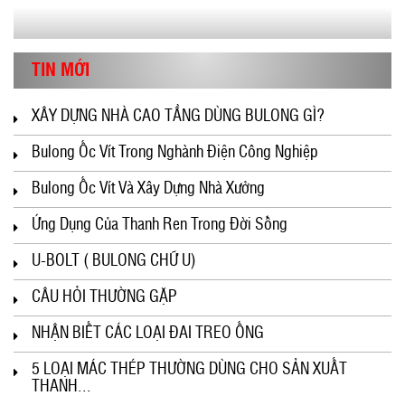
TIN MỚI
XÂY DỰNG NHÀ CAO TẦNG DÙNG BULONG GÌ?
Bulong Ốc Vít Trong Nghành Điện Công Nghiệp
Bulong Ốc Vít Và Xây Dựng Nhà Xưởng
Ứng Dụng Của Thanh Ren Trong Đời Sống
U-BOLT ( BULONG CHỮ U)
CÂU HỎI THƯỜNG GẶP
NHẬN BIẾT CÁC LOẠI ĐAI TREO ỐNG
5 LOẠI MÁC THÉP THƯỜNG DÙNG CHO SẢN XUẤT
THANH...