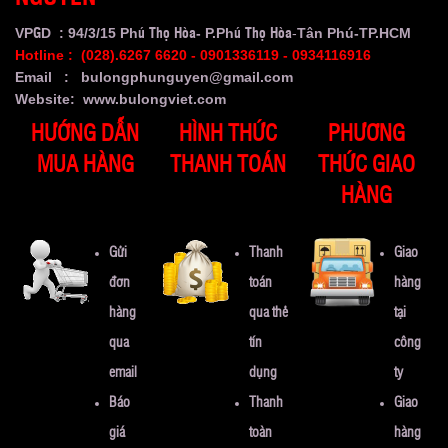
VP
D : 94/3/15 Ph
- P.Ph
-
Tân Phú-TP.HCM
G
ú
Thọ Hòa
ú Thọ Hòa
Hotline : (
028).6267 6620
- 0901336119 - 0934116916
Email : bulongphunguyen@gmail.com
Website: www.bulongviet.com
HƯỚNG DẪN
HÌNH THỨC
PHƯƠNG
MUA HÀNG
THANH TOÁN
THỨC GIAO
HÀNG
Gửi
Thanh
Giao
đơn
toán
hàng
hàng
qua thẻ
tại
qua
tín
công
email
dụng
ty
Báo
Thanh
Giao
giá
toàn
hàng