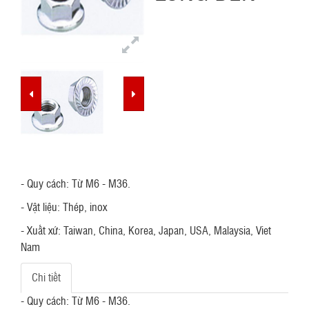
g
a
t
i
o
n
- Quy cách: Từ M6 - M36.
- Vật liệu: Thép, inox
- Xuất xứ: Taiwan, China, Korea, Japan, USA, Malaysia, Viet
Nam
Chi tiết
- Quy cách: Từ M6 - M36.