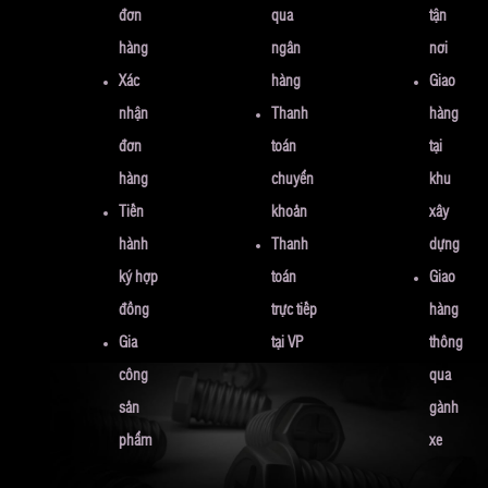
đơn
qua
tận
hàng
ngân
nơi
Xác
hàng
Giao
nhận
Thanh
hàng
đơn
toán
tại
hàng
chuyển
khu
Tiến
khoản
xây
hành
Thanh
dựng
ký hợp
toán
Giao
đồng
trực tiếp
hàng
Gia
tại VP
thông
công
qua
sản
gành
phẩm
xe