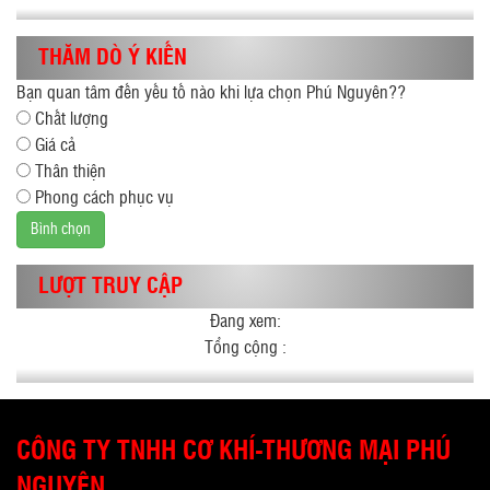
THĂM DÒ Ý KIẾN
Bạn quan tâm đến yếu tố nào khi lựa chọn Phú Nguyên??
Chất lượng
Giá cả
Thân thiện
Phong cách phục vụ
Bình chọn
LƯỢT TRUY CẬP
Đang xem:
Tổng cộng :
CÔNG TY TNHH CƠ KHÍ-THƯƠNG MẠI PHÚ
NGUYÊN