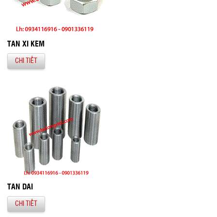
TÁN XI KẼM
CHI TIẾT
TÁN DÀI
CHI TIẾT