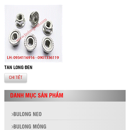
TÁN LONG ĐỀN
CHI TIẾT
DANH MỤC SẢN PHẨM
BULONG NEO
BULONG MÓNG