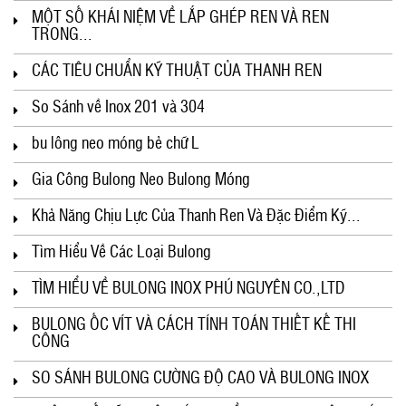
MỘT SỐ KHÁI NIỆM VỀ LẮP GHÉP REN VÀ REN
TRONG...
CÁC TIÊU CHUẨN KỸ THUẬT CỦA THANH REN
So Sánh về Inox 201 và 304
bu lông neo móng bẻ chữ L
Gia Công Bulong Neo Bulong Móng
Khả Năng Chịu Lực Của Thanh Ren Và Đặc Điểm Kỹ...
Tìm Hiểu Về Các Loại Bulong
TÌM HIỂU VỀ BULONG INOX PHÚ NGUYÊN CO.,LTD
BULONG ỐC VÍT VÀ CÁCH TÍNH TOÁN THIẾT KẾ THI
CÔNG
SO SÁNH BULONG CƯỜNG ĐỘ CAO VÀ BULONG INOX