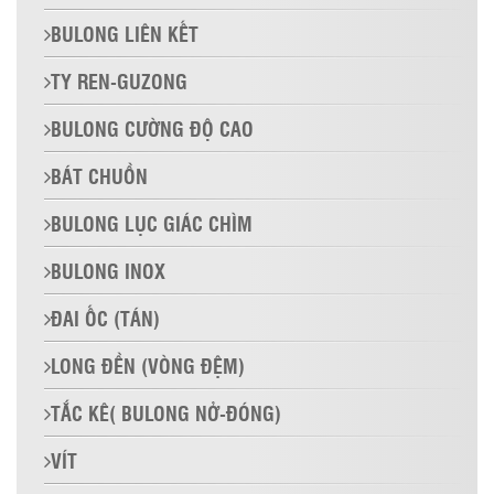
BULONG LIÊN KẾT
TY REN-GUZONG
BULONG CƯỜNG ĐỘ CAO
BÁT CHUỒN
BULONG LỤC GIÁC CHÌM
BULONG INOX
ĐAI ỐC (TÁN)
LONG ĐỀN (VÒNG ĐỆM)
TẮC KÊ( BULONG NỞ-ĐÓNG)
VÍT