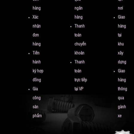
hàng
ngân
nơi
Xác
hàng
Giao
nhận
Thanh
hàng
đơn
toán
tại
hàng
chuyển
khu
Tiến
khoản
xây
hành
Thanh
dựng
ký hợp
toán
Giao
đồng
trực tiếp
hàng
Gia
tại VP
thông
công
qua
sản
gành
phẩm
xe