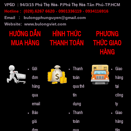
VP
D : 94/3/15 Ph
- P.Ph
-
Tân Phú-TP.HCM
G
ú
Thọ Hòa
ú Thọ Hòa
Hotline : (
028).6267 6620
- 0901336119 - 0934116916
Email : bulongphunguyen@gmail.com
Website: www.bulongviet.com
HƯỚNG DẪN
HÌNH THỨC
PHƯƠNG
MUA HÀNG
THANH TOÁN
THỨC GIAO
HÀNG
Gửi
Thanh
Giao
đơn
toán
hàng
hàng
qua thẻ
tại
qua
tín
công
email
dụng
ty
Báo
Thanh
Giao
giá
toàn
hàng
đơn
qua
tận