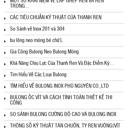
MỘT SỐ KHÁI NIỆM VỀ LẮP GHÉP REN VÀ REN
TRONG...
CÁC TIÊU CHUẨN KỸ THUẬT CỦA THANH REN
So Sánh về Inox 201 và 304
bu lông neo móng bẻ chữ L
Gia Công Bulong Neo Bulong Móng
Khả Năng Chịu Lực Của Thanh Ren Và Đặc Điểm Kỹ...
Tìm Hiểu Về Các Loại Bulong
TÌM HIỂU VỀ BULONG INOX PHÚ NGUYÊN CO.,LTD
BULONG ỐC VÍT VÀ CÁCH TÍNH TOÁN THIẾT KẾ THI
CÔNG
SO SÁNH BULONG CƯỜNG ĐỘ CAO VÀ BULONG INOX
THÔNG SỐ KỸ THUẬT TÁN CHUỒN, TY REN VUÔNG(VÍT