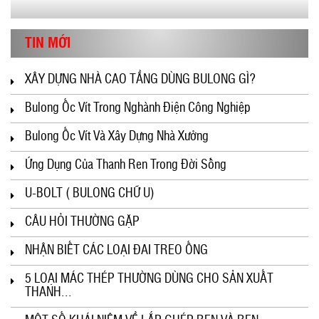
TIN MỚI
XÂY DỰNG NHÀ CAO TẦNG DÙNG BULONG GÌ?
Bulong Ốc Vít Trong Nghành Điện Công Nghiệp
Bulong Ốc Vít Và Xây Dựng Nhà Xưởng
Ứng Dụng Của Thanh Ren Trong Đời Sống
U-BOLT ( BULONG CHỮ U)
CÂU HỎI THƯỜNG GẶP
NHẬN BIẾT CÁC LOẠI ĐAI TREO ỐNG
5 LOẠI MÁC THÉP THƯỜNG DÙNG CHO SẢN XUẤT
THANH...