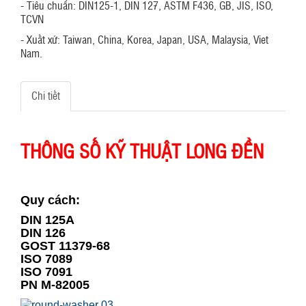
- Tiêu chuẩn: DIN125-1, DIN 127, ASTM F436, GB, JIS, ISO,
TCVN
- Xuất xứ: Taiwan, China, Korea, Japan, USA, Malaysia, Viet
Nam.
Chi tiết
THÔNG SỐ KỸ THUẬT LONG ĐỀN
Quy cách:
DIN 125A
DIN 126
GOST 11379-68
ISO 7089
ISO 7091
PN M-82005