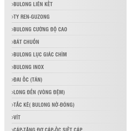
BULONG LIÊN KẾT
TY REN-GUZONG
BULONG CƯỜNG ĐỘ CAO
BÁT CHUỒN
BULONG LỤC GIÁC CHÌM
BULONG INOX
ĐAI ỐC (TÁN)
LONG ĐỀN (VÒNG ĐỆM)
TẮC KÊ( BULONG NỞ-ĐÓNG)
VÍT
CÁP-TĂNG ĐƠ CÁP-ỐC SIẾT CÁP