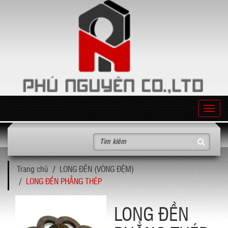
T
o
g
g
l
Trang chủ
LONG ĐỀN (VÒNG ĐỆM)
e
LONG ĐỀN PHẲNG THÉP
n
a
v
LONG ĐỀN
i