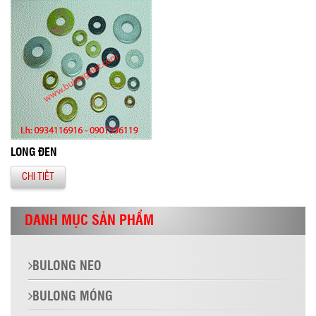
LONG ĐỀN
CHI TIẾT
DANH MỤC SẢN PHẨM
BULONG NEO
BULONG MÓNG