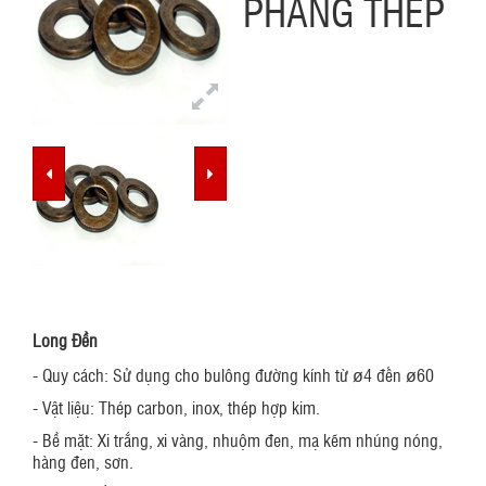
PHẲNG THÉP
g
a
t
i
o
n
Long Đền
- Quy cách: Sử dụng cho bulông đường kính từ ø4 đến ø60
- Vật liệu: Thép carbon, inox, thép hợp kim.
- Bề mặt: Xi trắng, xi vàng, nhuộm đen, mạ kẽm nhúng nóng,
hàng đen, sơn.