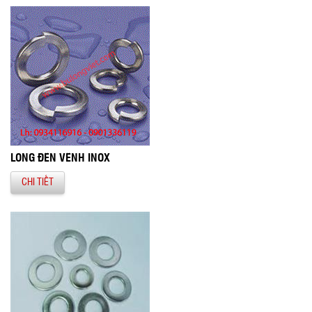
LONG ĐỀN VÊNH INOX
CHI TIẾT