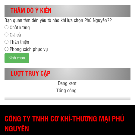
THĂM DÒ Ý KIẾN
Bạn quan tâm đến yếu tố nào khi lựa chọn Phú Nguyên??
Chất lượng
Giá cả
Thân thiện
Phong cách phục vụ
Bình chọn
LƯỢT TRUY CẬP
Đang xem:
Tổng cộng :
CÔNG TY TNHH CƠ KHÍ-THƯƠNG MẠI PHÚ
NGUYÊN