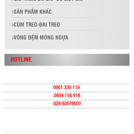
SẢN PHẨM KHÁC
CÙM TREO-ĐAI TREO
VÒNG ĐỆM MÓNG NGỰA
HOTLINE
0901 336 119
0934 116 916
028 62676620